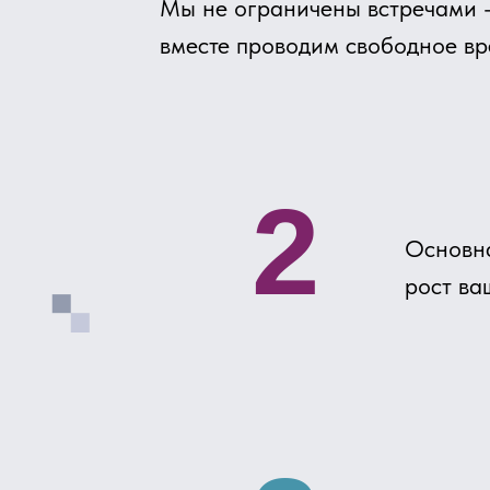
2
Основная цел
рост вашего 
3
Закрытый клу
бизнесменов,
запросы, обк
конечном ито