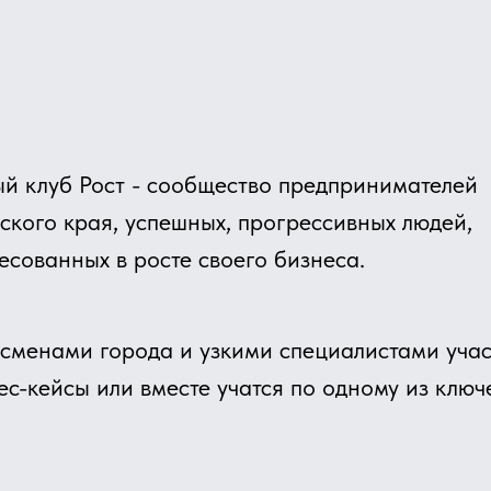
б Рост - сообщество предпринимателей
края, успешных, прогрессивных людей,
нных в росте своего бизнеса.
ми города и узкими специалистами участники раз
сы или вместе учатся по одному из ключевых напра
ружим и в жизни - делимся контактами, житейским 