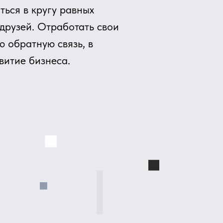
ес-гипотез
знес-кейсов