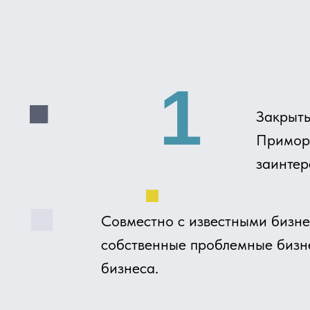
1
Закрытый клу
Приморского 
заинтересова
Совместно с известными бизнесмена
собственные проблемные бизнес-кей
бизнеса.
Мы не ограничены встречами - мы д
вместе проводим свободное время.