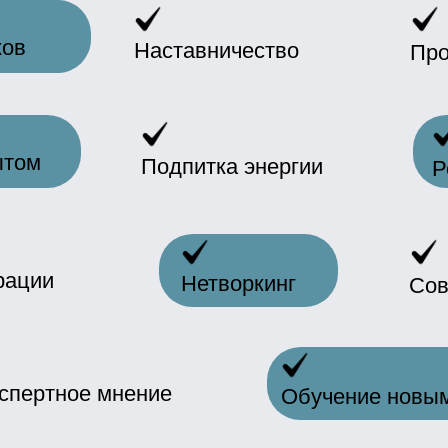
и
Нетворкинг
Совместный о
тное мнение
Обучение новым компете
ОМПАНИЮ
НЕСМЕНОВ-ЕДИНОМЫШЛ
Встречи клуба проходят два раза в месяц