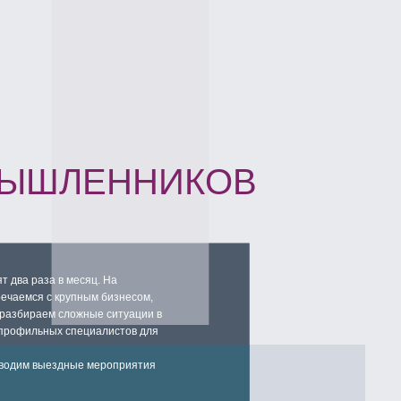
 бизнесом,
е ситуации в
алистов для
мероприятия
 439 08 88