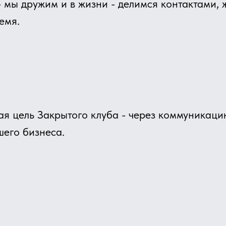
ь Закрытого клуба - через коммуникацию и нетвор
бизнеса.
б Рост - это отличная возможность оказаться в круг
 найти партнёров и единомышленников, друзей. От
атать бизнес идеи, получить компетентную обратную 
ге именно это влияет на дальнейшее развитие бизн