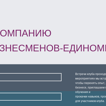
мероприятиях мы встречаемся с крупным
чтобы перенять опыт, разбираем сложны
бизнесе, приглашаем профильных специ
обучения и
прокачки навыков, проводим выездные 
для участников клуба.
ости
сональных данных
+7 964