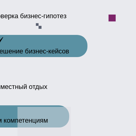
тдых
нциям
ЕННИКОВ
. На