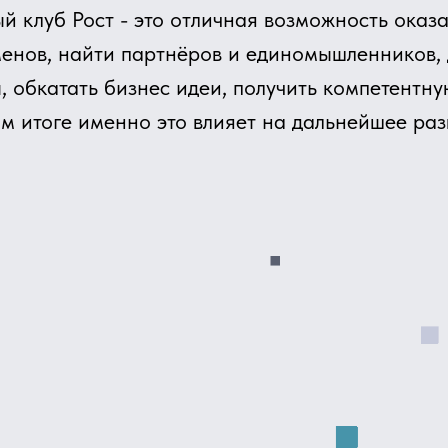
Наставничество
Проверка бизн
Подпитка энергии
Решение би