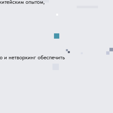
кинг обеспечить
у равных
работать свои
связь, в
еса.