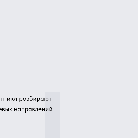
бирают
влений
опытом,